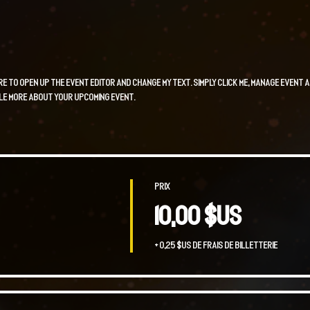
ere to open up the Event Editor and change my text. Simply click me, Manage Event a
tle more about your upcoming event.
Prix
10,00 $US
+ 0,25 $US de frais de billetterie