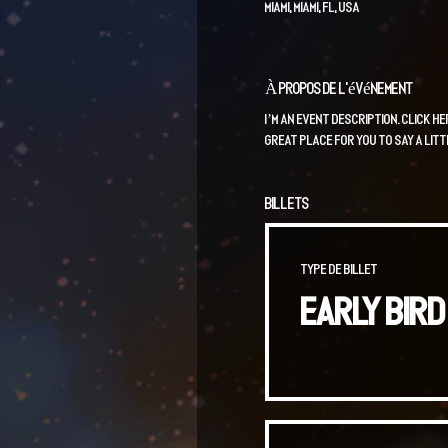
Miami, Miami, FL, USA
À propos de l'événement
I’m an event description. Click h
great place for you to say a lit
Billets
Type de billet
EARLY BIRD