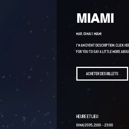
MIAMI
mar. 01 mai
  |  
Miami
I’m an event description. Click h
for you to say a little more abo
Acheter des billets
Heure et lieu
01 mai 2035, 21:00 – 23:00