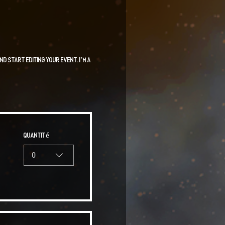
nd start editing your event. I’m a
Quantité
0